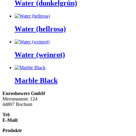
Water (dunkelgrün)
Water (hellrosa)
Water (weinrot)
Marble Black
Euroshowers GmbH
Meesmannstr. 124
44807 Bochum
Tel:
+46 709 948 722
E-Mail:
info@euroshowers.de
Produkte
Badmöbel