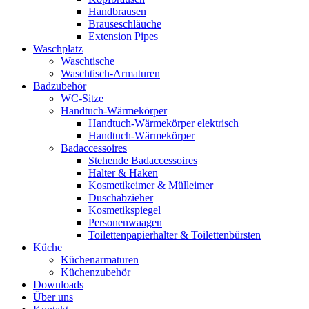
Handbrausen
Brauseschläuche
Extension Pipes
Waschplatz
Waschtische
Waschtisch-Armaturen
Badzubehör
WC-Sitze
Handtuch-Wärmekörper
Handtuch-Wärmekörper elektrisch
Handtuch-Wärmekörper
Badaccessoires
Stehende Badaccessoires
Halter & Haken
Kosmetikeimer & Mülleimer
Duschabzieher
Kosmetikspiegel
Personenwaagen
Toilettenpapierhalter & Toilettenbürsten
Küche
Küchenarmaturen
Küchenzubehör
Downloads
Über uns