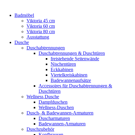
Badmöbel
Viktoria 45 cm
Viktoria 60 cm
Viktoria 80 cm
Ausstattung
Dusche
Duschabtrennungen
Duschabtrennungen & Duschtüren
freistehende Seitenwände
Nischentüren
Eckkabinen
Viertelkreiskabinen
Badewannenaufsätze
Accessoires für Duschabtrennungen &
Duschtüren
Wellness Dusche
Dampfduschen
Wellness-Duschen
Dusch- & Badewannen-Armaturen
Duscharmaturen
Badewannen-Armaturen
Duschzubehör
Kopfbrausen