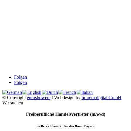
Dusche
Waschplatz
Badezubehör
Küche
Downloads
Über uns
Impressum
Datenschutz
Widerrufsbelehrung
AGB
Folgen
Folgen
© Copyright
euroshowers
I Webdesign by
brumm digital GmbH
Wir suchen
Freiberufliche Handelsvertreter (m/w/d)
im Bereich Sanitär für den Raum Bayern