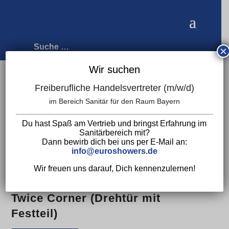
×
Wir suchen
Freiberufliche Handelsvertreter (m/w/d)
Start
/
Duschtüren
/
Duschabtrennungen &
im Bereich Sanitär für den Raum Bayern
Duschtüren
/
Eckkabinen
/ Twice Corner
Du hast Spaß am Vertrieb und bringst Erfahrung im
(Drehtür mit Festteil)
Sanitärbereich mit?
Dann bewirb dich bei uns per E-Mail an:
info@euroshowers.de
Wir freuen uns darauf, Dich kennenzulernen!
Twice Corner (Drehtür mit
Festteil)