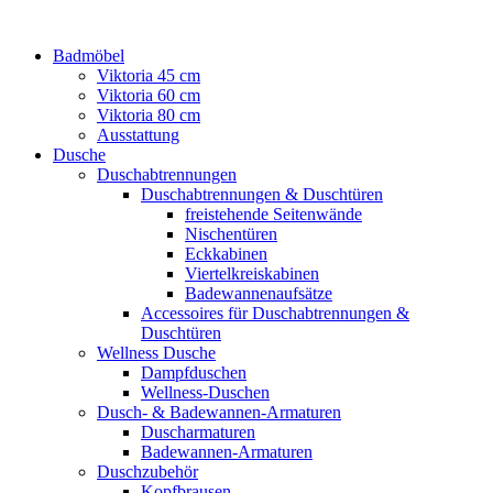
Badmöbel
Viktoria 45 cm
Viktoria 60 cm
Viktoria 80 cm
Ausstattung
Dusche
Duschabtrennungen
Duschabtrennungen & Duschtüren
freistehende Seitenwände
Nischentüren
Eckkabinen
Viertelkreiskabinen
Badewannenaufsätze
Accessoires für Duschabtrennungen &
Duschtüren
Wellness Dusche
Dampfduschen
Wellness-Duschen
Dusch- & Badewannen-Armaturen
Duscharmaturen
Badewannen-Armaturen
Duschzubehör
Kopfbrausen