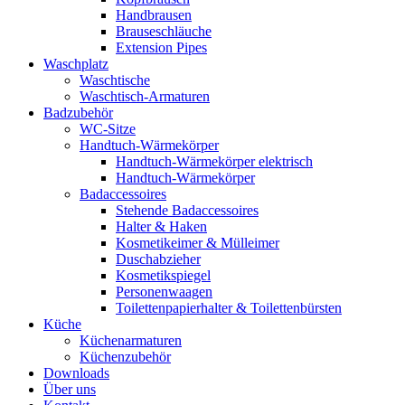
Handbrausen
Brauseschläuche
Extension Pipes
Waschplatz
Waschtische
Waschtisch-Armaturen
Badzubehör
WC-Sitze
Handtuch-Wärmekörper
Handtuch-Wärmekörper elektrisch
Handtuch-Wärmekörper
Badaccessoires
Stehende Badaccessoires
Halter & Haken
Kosmetikeimer & Mülleimer
Duschabzieher
Kosmetikspiegel
Personenwaagen
Toilettenpapierhalter & Toilettenbürsten
Küche
Küchenarmaturen
Küchenzubehör
Downloads
Über uns