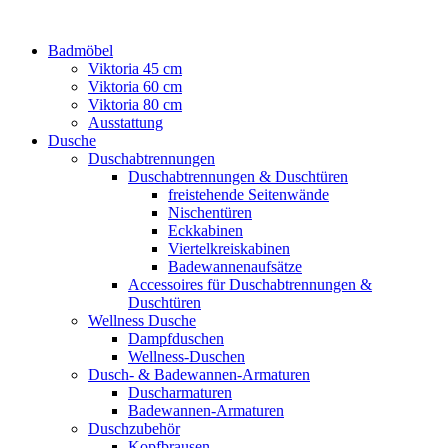
Badmöbel
Viktoria 45 cm
Viktoria 60 cm
Viktoria 80 cm
Ausstattung
Dusche
Duschabtrennungen
Duschabtrennungen & Duschtüren
freistehende Seitenwände
Nischentüren
Eckkabinen
Viertelkreiskabinen
Badewannenaufsätze
Accessoires für Duschabtrennungen &
Duschtüren
Wellness Dusche
Dampfduschen
Wellness-Duschen
Dusch- & Badewannen-Armaturen
Duscharmaturen
Badewannen-Armaturen
Duschzubehör
Kopfbrausen