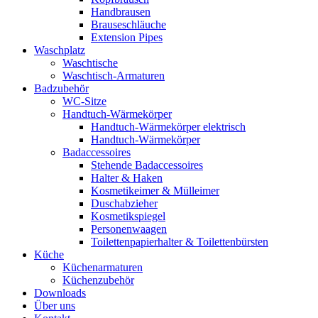
Handbrausen
Brauseschläuche
Extension Pipes
Waschplatz
Waschtische
Waschtisch-Armaturen
Badzubehör
WC-Sitze
Handtuch-Wärmekörper
Handtuch-Wärmekörper elektrisch
Handtuch-Wärmekörper
Badaccessoires
Stehende Badaccessoires
Halter & Haken
Kosmetikeimer & Mülleimer
Duschabzieher
Kosmetikspiegel
Personenwaagen
Toilettenpapierhalter & Toilettenbürsten
Küche
Küchenarmaturen
Küchenzubehör
Downloads
Über uns