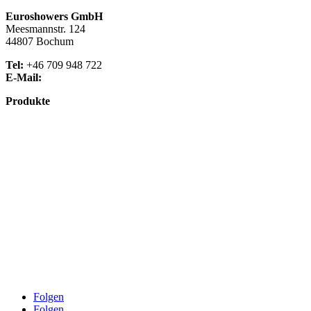
Euroshowers GmbH
Meesmannstr. 124
44807 Bochum
Tel:
+46 709 948 722
E-Mail:
info@euroshowers.de
Produkte
Badmöbel
Dusche
Waschplatz
Badezubehör
Küche
Downloads
Über uns
Impressum
Datenschutz
Widerrufsbelehrung
AGB
Folgen
Folgen