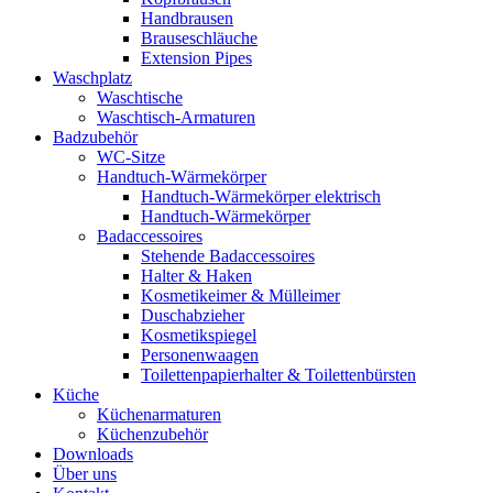
Handbrausen
Brauseschläuche
Extension Pipes
Waschplatz
Waschtische
Waschtisch-Armaturen
Badzubehör
WC-Sitze
Handtuch-Wärmekörper
Handtuch-Wärmekörper elektrisch
Handtuch-Wärmekörper
Badaccessoires
Stehende Badaccessoires
Halter & Haken
Kosmetikeimer & Mülleimer
Duschabzieher
Kosmetikspiegel
Personenwaagen
Toilettenpapierhalter & Toilettenbürsten
Küche
Küchenarmaturen
Küchenzubehör
Downloads
Über uns