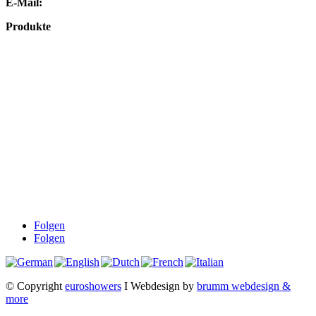
E-Mail:
info@euroshowers.de
Produkte
Badmöbel
Dusche
Waschplatz
Badezubehör
Küche
Downloads
Über uns
Impressum
Datenschutz
Widerrufsbelehrung
AGB
Folgen
Folgen
© Copyright
euroshowers
I Webdesign by
brumm webdesign &
more