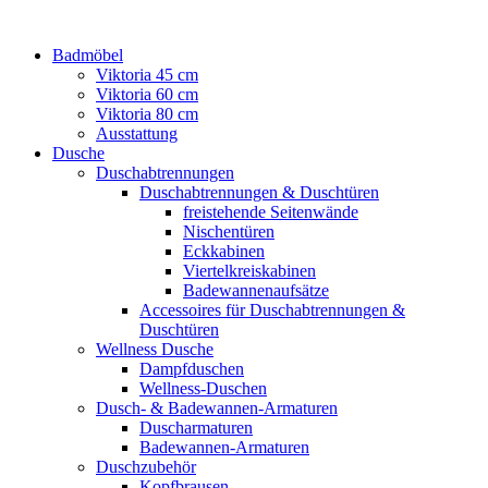
Badmöbel
Viktoria 45 cm
Viktoria 60 cm
Viktoria 80 cm
Ausstattung
Dusche
Duschabtrennungen
Duschabtrennungen & Duschtüren
freistehende Seitenwände
Nischentüren
Eckkabinen
Viertelkreiskabinen
Badewannenaufsätze
Accessoires für Duschabtrennungen &
Duschtüren
Wellness Dusche
Dampfduschen
Wellness-Duschen
Dusch- & Badewannen-Armaturen
Duscharmaturen
Badewannen-Armaturen
Duschzubehör
Kopfbrausen