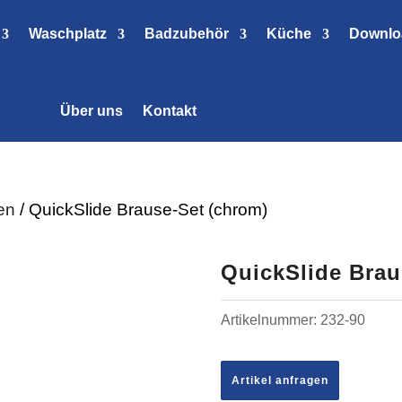
Waschplatz
Badzubehör
Küche
Downlo
Über uns
Kontakt
en
/ QuickSlide Brause-Set (chrom)
QuickSlide Brau
Artikelnummer:
232-90
Artikel anfragen