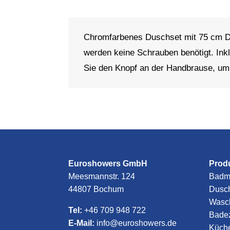
Chromfarbenes Duschset mit 75 cm Dusc
werden keine Schrauben benötigt. In
Sie den Knopf an der Handbrause, um 
Euroshowers GmbH
Prod
Meesmannstr. 124
Badm
44807 Bochum
Dusc
Wasch
Tel:
+46 709 948 722
Bade
E-Mail:
info@euroshowers.de
Küch