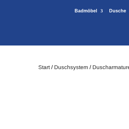
Badmöbel
Dusche
elsvertreter (m/w/d)
für den Raum Bayern
st Erfahrung im Sanitärbereich mit?
Mail an:
info@euroshowers.de
, Dich kennenzulernen!
Start
/
Duschsystem
/
Duscharmatur