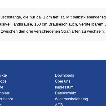
hstange, die nur ca. 1 cm tief ist. Mit selbstklebender Rüc
klusive Handbrause, 150 cm Brauseschlauch, verstellbarem 
zwischen den drei verschiedenen Strahlarten zu wechseln. 
ukte
Downloads
öbel
Über uns
he
Impressum
platz
Datenschutz
zubehör
Widerrufsbelehrung
e
AGB