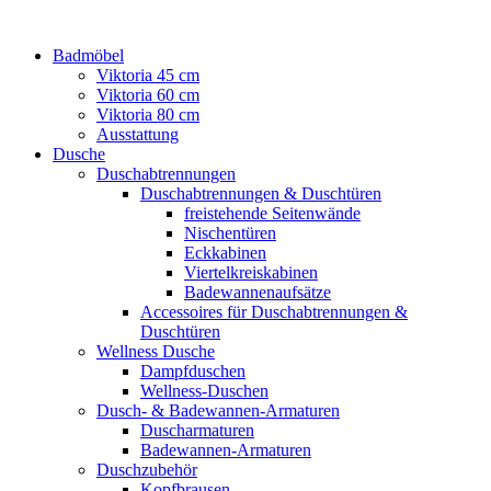
Badmöbel
Viktoria 45 cm
Viktoria 60 cm
Viktoria 80 cm
Ausstattung
Dusche
Duschabtrennungen
Duschabtrennungen & Duschtüren
freistehende Seitenwände
Nischentüren
Eckkabinen
Viertelkreiskabinen
Badewannenaufsätze
Accessoires für Duschabtrennungen &
Duschtüren
Wellness Dusche
Dampfduschen
Wellness-Duschen
Dusch- & Badewannen-Armaturen
Duscharmaturen
Badewannen-Armaturen
Duschzubehör
Kopfbrausen