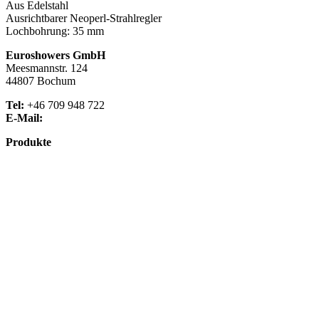
Aus Edelstahl
Ausrichtbarer Neoperl-Strahlregler
Lochbohrung: 35 mm
Euroshowers GmbH
Meesmannstr. 124
44807 Bochum
Tel:
+46 709 948 722
E-Mail:
info@euroshowers.de
Produkte
Badmöbel
Dusche
Waschplatz
Badezubehör
Küche
Downloads
Über uns
Impressum
Datenschutz
Widerrufsbelehrung
AGB