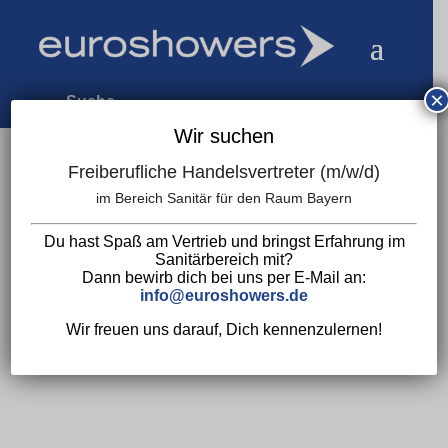
×
Wir suchen
Freiberufliche Handelsvertreter (m/w/d)
im Bereich Sanitär für den Raum Bayern
Start
/
Duschsystem
/
Badewannenarmaturen
/ Primy Steel
Du hast Spaß am Vertrieb und bringst Erfahrung im
Sanitärbereich mit?
Pleasure 1 Amber, Wannen- / Duscharmatur
Dann bewirb dich bei uns per E-Mail an:
info@euroshowers.de
aus Edelstahl
Wir freuen uns darauf, Dich kennenzulernen!