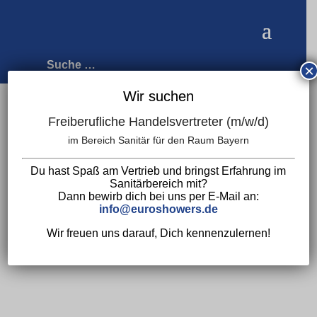
×
Wir suchen
Freiberufliche Handelsvertreter (m/w/d)
Start
/
Primy
/ Primy Waschtischpaket R1
im Bereich Sanitär für den Raum Bayern
Shadow, Waschtisch aus Solid Surface +
Du hast Spaß am Vertrieb und bringst Erfahrung im
Ablaufgarnitur Shadow
Sanitärbereich mit?
Dann bewirb dich bei uns per E-Mail an:
info@euroshowers.de
Wir freuen uns darauf, Dich kennenzulernen!