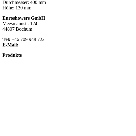
Durchmesser: 400 mm
Höhe: 130 mm
Euroshowers GmbH
Meesmannstr. 124
44807 Bochum
Tel:
+46 709 948 722
E-Mail:
info@euroshowers.de
Produkte
Badmöbel
Dusche
Waschplatz
Badezubehör
Küche
Downloads
Über uns
Impressum
Datenschutz
Widerrufsbelehrung
AGB