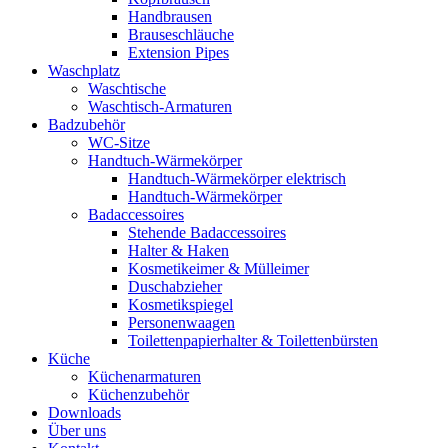
Handbrausen
Brauseschläuche
Extension Pipes
Waschplatz
Waschtische
Waschtisch-Armaturen
Badzubehör
WC-Sitze
Handtuch-Wärmekörper
Handtuch-Wärmekörper elektrisch
Handtuch-Wärmekörper
Badaccessoires
Stehende Badaccessoires
Halter & Haken
Kosmetikeimer & Mülleimer
Duschabzieher
Kosmetikspiegel
Personenwaagen
Toilettenpapierhalter & Toilettenbürsten
Küche
Küchenarmaturen
Küchenzubehör
Downloads
Über uns