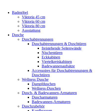
Badmöbel
Viktoria 45 cm
Viktoria 60 cm
Viktoria 80 cm
Ausstattung
Dusche
Duschabtrennungen
Duschabtrennungen & Duschtüren
freistehende Seitenwände
Nischentüren
Eckkabinen
Viertelkreiskabinen
Badewannenaufsätze
Accessoires für Duschabtrennungen &
Duschtüren
Wellness Dusche
Dampfduschen
Wellness-Duschen
Dusch- & Badewannen-Armaturen
Duscharmaturen
Badewannen-Armaturen
Duschzubehör
Kopfbrausen