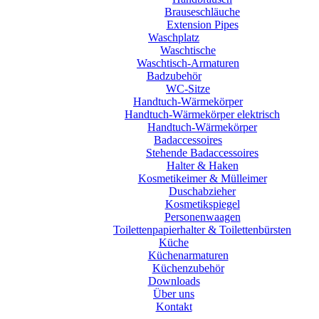
Brauseschläuche
Extension Pipes
Waschplatz
Waschtische
Waschtisch-Armaturen
Badzubehör
WC-Sitze
Handtuch-Wärmekörper
Handtuch-Wärmekörper elektrisch
Handtuch-Wärmekörper
Badaccessoires
Stehende Badaccessoires
Halter & Haken
Kosmetikeimer & Mülleimer
Duschabzieher
Kosmetikspiegel
Personenwaagen
Toilettenpapierhalter & Toilettenbürsten
Küche
Küchenarmaturen
Küchenzubehör
Downloads
Über uns
Kontakt