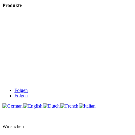
Produkte
Badmöbel
Dusche
Waschplatz
Badezubehör
Küche
Downloads
Über uns
Impressum
Datenschutz
Widerrufsbelehrung
AGB
Folgen
Folgen
Wir suchen