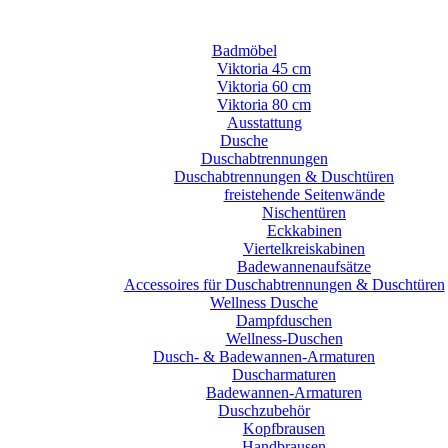
Badmöbel
Viktoria 45 cm
Viktoria 60 cm
Viktoria 80 cm
Ausstattung
Dusche
Duschabtrennungen
Duschabtrennungen & Duschtüren
freistehende Seitenwände
Nischentüren
Eckkabinen
Viertelkreiskabinen
Badewannenaufsätze
Accessoires für Duschabtrennungen & Duschtüren
Wellness Dusche
Dampfduschen
Wellness-Duschen
Dusch- & Badewannen-Armaturen
Duscharmaturen
Badewannen-Armaturen
Duschzubehör
Kopfbrausen
Handbrausen