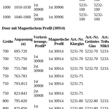
1st
5231-
5232-
1000
1010-1030
1st 30906
30908
100
100
2st
5231-
5232-
1000
1040-1060
1st 30906
30908
100
100
Door mit Magnetischem Profil (30914)
Verbrei-
Art.-Nr.
Art.
Anpassung
Magnetische
Art.-Nr.
Größe
terungs-
Getöntes
Teilw
(a)
Profil
Klarglas
Profil*
Glas
Milc
700
695-720
1st 30914
5231-70
5232-70
5233
1st
700
725-750
1st 30914
5231-70
5232-70
5233
30908
2st
700
755-780
1st 30914
5231-70
5232-70
5233
30908
750
763-783
1st 30914
5231-75
1st
750
793-813
1st 30914
5231-75
30908
2st
750
823-843
1st 30914
5231-75
30908
800
795-820
1st 30914
5231-80
5232-80
5233
1st
800
825-850
1st 30914
5231-80
5232-80
5233