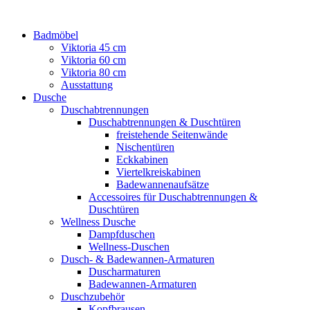
Badmöbel
Viktoria 45 cm
Viktoria 60 cm
Viktoria 80 cm
Ausstattung
Dusche
Duschabtrennungen
Duschabtrennungen & Duschtüren
freistehende Seitenwände
Nischentüren
Eckkabinen
Viertelkreiskabinen
Badewannenaufsätze
Accessoires für Duschabtrennungen &
Duschtüren
Wellness Dusche
Dampfduschen
Wellness-Duschen
Dusch- & Badewannen-Armaturen
Duscharmaturen
Badewannen-Armaturen
Duschzubehör
Kopfbrausen