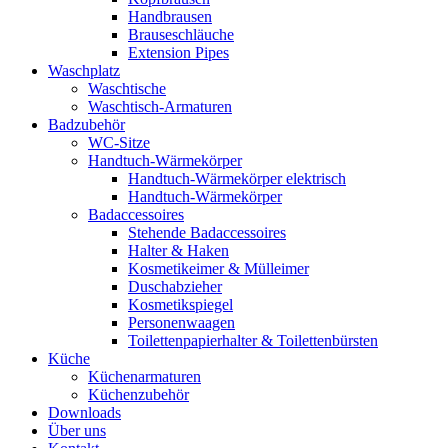
Handbrausen
Brauseschläuche
Extension Pipes
Waschplatz
Waschtische
Waschtisch-Armaturen
Badzubehör
WC-Sitze
Handtuch-Wärmekörper
Handtuch-Wärmekörper elektrisch
Handtuch-Wärmekörper
Badaccessoires
Stehende Badaccessoires
Halter & Haken
Kosmetikeimer & Mülleimer
Duschabzieher
Kosmetikspiegel
Personenwaagen
Toilettenpapierhalter & Toilettenbürsten
Küche
Küchenarmaturen
Küchenzubehör
Downloads
Über uns