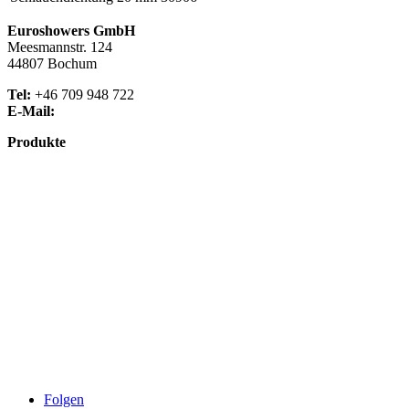
Euroshowers GmbH
Meesmannstr. 124
44807 Bochum
Tel:
+46 709 948 722
E-Mail:
info@euroshowers.de
Produkte
Badmöbel
Dusche
Waschplatz
Badezubehör
Küche
Downloads
Über uns
Impressum
Datenschutz
Widerrufsbelehrung
AGB
Folgen