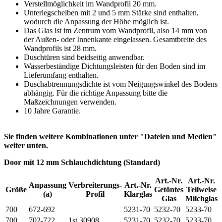
Verstellmöglichkeit im Wandprofil 20 mm.
Unterlegscheiben mit 2 und 5 mm Stärke sind enthalten,
wodurch die Anpassung der Höhe möglich ist.
Das Glas ist im Zentrum vom Wandprofil, also 14 mm von
der Außen- oder Innenkante einge­lassen. Gesamtbreite des
Wandprofils ist 28 mm.
Duschtüren sind beidseitig anwendbar.
Wasserbeständige Dichtungsleisten für den Boden sind im
Lieferumfang enthalten.
Duschabtrennungsdichte ist vom Neigungswinkel des Bodens
ab­hängig. Für die richtige Anpassung bitte die
Maßzeichnungen verwenden.
10 Jahre Garantie.
Sie finden weitere Kombinationen unter "Dateien und Medien"
weiter unten.
Door mit 12 mm Schlauchdichtung (Standard)
Art.-Nr.
Art.-Nr.
Anpassung
Verbreiterungs-
Art.-Nr.
Größe
Getöntes
Teilweise
(a)
Profil
Klarglas
Glas
Milchglas
700
672-692
5231-70
5232-70
5233-70
700
702-722
1st 30908
5231-70
5232-70
5233-70