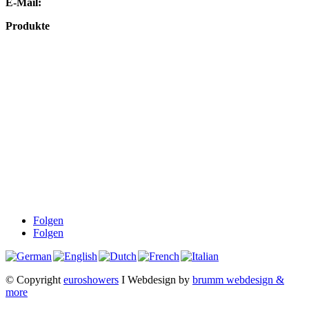
E-Mail:
info@euroshowers.de
Produkte
Badmöbel
Dusche
Waschplatz
Badezubehör
Küche
Downloads
Über uns
Impressum
Datenschutz
Widerrufsbelehrung
AGB
Folgen
Folgen
© Copyright
euroshowers
I Webdesign by
brumm webdesign &
more