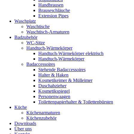
Handbrausen
Brauseschläuche
Extension Pipes
Waschplatz
Waschtische
Waschtisch-Armaturen
Badzubehör
WC-Sitze
Handtuch-Wärmekörper
Handtuch-Wärmekörper elektrisch
Handtuch-Wärmekörper
Badaccessoires
Stehende Badaccessoires
Halter & Haken
Kosmetikeimer & Mülleimer
Duschabzieher
Kosmetikspiegel
Personenwaagen
Toilettenpapierhalter & Toilettenbürsten
Küche
Küchenarmaturen
Küchenzubehör
Downloads
Über uns