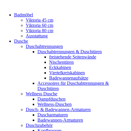
Badmöbel
Viktoria 45 cm
Viktoria 60 cm
Viktoria 80 cm
Ausstattung
Dusche
Duschabtrennungen
Duschabtrennungen & Duschtüren
freistehende Seitenwände
Nischentüren
Eckkabinen
Viertelkreiskabinen
Badewannenaufsätze
Accessoires für Duschabtrennungen &
Duschtüren
Wellness Dusche
Dampfduschen
Wellness-Duschen
Dusch- & Badewannen-Armaturen
Duscharmaturen
Badewannen-Armaturen
Duschzubehör
Kopfbrausen